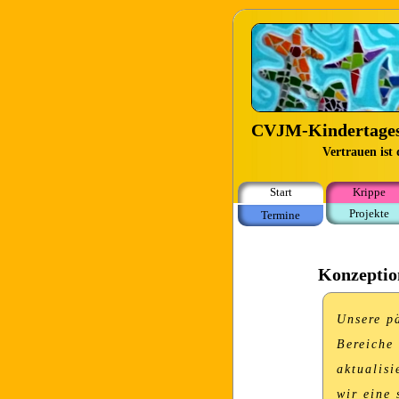
CVJM-Kindertages
Vertrauen ist
Start
Krippe
Projekte
Termine
Konzeptio
Unsere p
Bereiche 
aktualisi
wir eine 