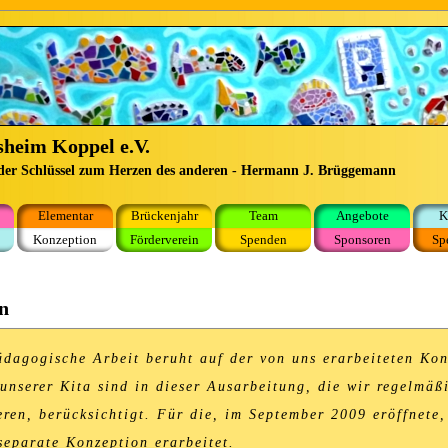
heim Koppel e.V.
 der Schlüssel zum Herzen des anderen - Hermann J. Brüggemann
Elementar
Brückenjahr
Team
Angebote
K
Konzeption
Förderverein
Spenden
Sponsoren
Sp
n
ädagogische Arbeit beruht auf der von uns erarbeiteten Kon
unserer Kita sind in dieser Ausarbeitung, die wir regelmäß
eren, berücksichtigt. Für die, im September 2009 eröffnete
separate Konzeption erarbeitet.