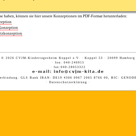
se haben, können sie hier unsere Konzeptionen im PDF-Format herunterladen:
eption
Konzeption
tzkonzeption
© 2026 CVJM-Kindertagesheim Koppel e.V. · Koppel 53 · 20099 Hamburg
·
fon: 040-240915
· fax:040-28053322
verbindung: GLS Bank IBAN: DE19 4306 0967 2065 8766 00, BIC: GENO
·
Datenschutzerklärung
·