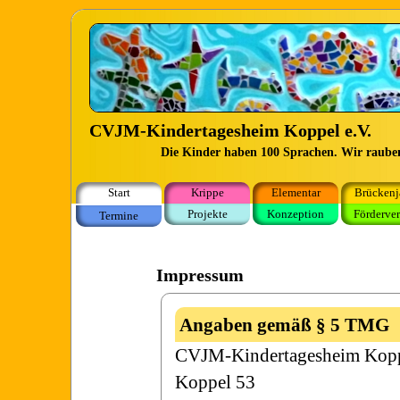
CVJM-Kindertagesheim Koppel e.V.
Die Kinder haben 100 Sprachen. Wir rauben
Start
Krippe
Elementar
Brückenj
Projekte
Konzeption
Förderver
Termine
Impressum
Angaben gemäß § 5 TMG
CVJM-Kindertagesheim Kopp
Koppel 53